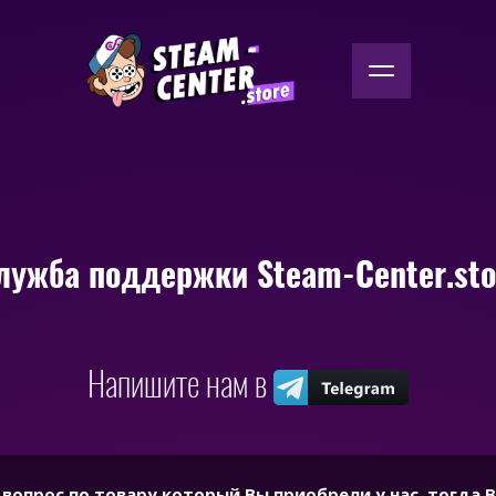
лужба поддержки Steam-Center.sto
Напишите нам в
я вопрос по товару который Вы приобрели у нас, тогда 