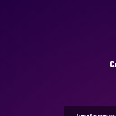
С
Если у Вас имеетс