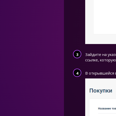
Зайдите на указ
ссылке, которую
В открывшейся в