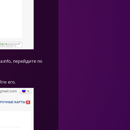
.info, перейдите по
те его.