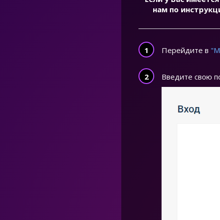
нам по инструкц
Перейдите в
"М
Введите свою п