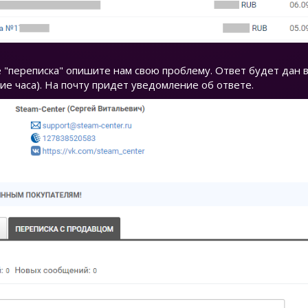
 "переписка" опишите нам свою проблему. Ответ будет дан в
ие часа). На почту придет уведомление об ответе.