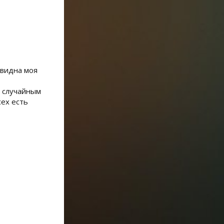
 видна моя
а случайным
сех есть