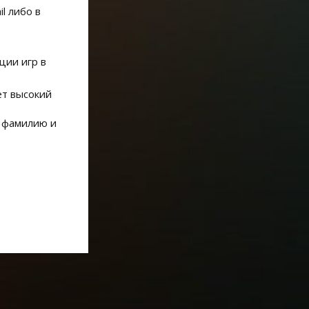
l либо в
ции игр в
ет высокий
, фамилию и