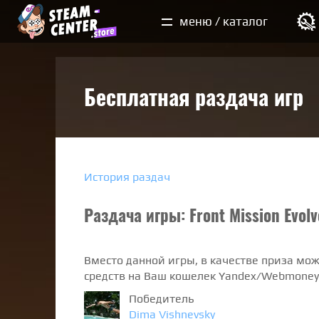
Мои покупки
меню / каталог
Бесплатная раздача игр
История раздач
Раздача игры: Front Mission Evol
Вместо данной игры, в качестве приза мо
средств на Ваш кошелек Yandex/Webmoney/
Победитель
Dima Vishnevsky