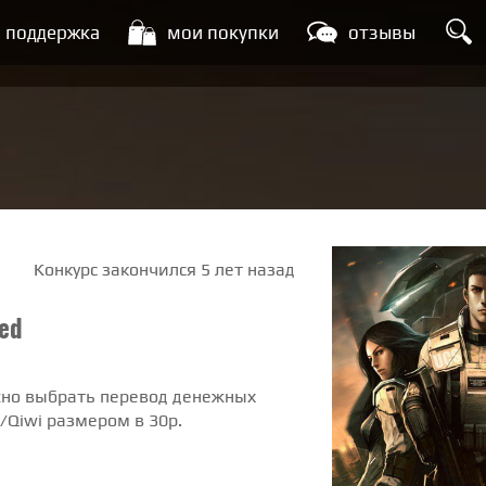
поддержка
мои покупки
отзывы
Конкурс закончился 5 лет назад
ved
жно выбрать перевод денежных
Qiwi размером в 30р.