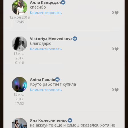
Алла Канцедал
спасибо
0
Комментировать
12 ноя 2018
12:49
Viktoriya Medvedkova
благодарю
0
Комментировать
18 июл
2017
01:18
Аліна Павлів
Круто работает купила
0
Комментировать
15 июл
2017
17:52
Яна Колесниченко
на аккаунте еще и симс 3 оказался. хотя не