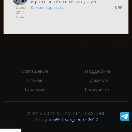
играю в него! но приятно. дякую
0
Комментировать
12 июл
2017
12:42
Соглашение
Поддержка
Отзывы
Промокод
Гарантии
Как купить?
© 2016-2024, STEAM-CENTER.STORE
Telegram
@steam_center2017