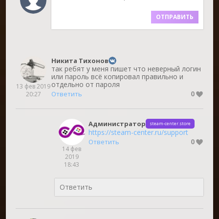
ОТПРАВИТЬ
Никита Тихонов
так ребят у меня пишет что неверный логин
или пароль всё копировал правильно и
отдельно от пароля
13 фев 2019
0
Ответить
20:27
Администратор
steam-center.store
https://steam-center.ru/support
0
Ответить
14 фев
2019
18:43