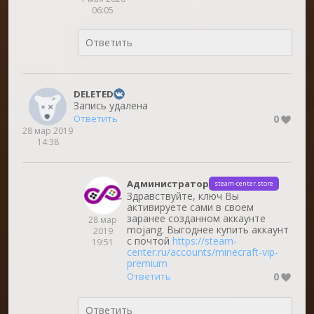
06:05
DELETED
Запись удалена
0
Ответить
28 мар 2019
14:38
Администратор
steam-center.store
Здравствуйте, ключ Вы
активируете сами в своем
заранее созданном аккаунте
28 мар
mojang. Выгоднее купить аккаунт
2019
с почтой
https://steam-
19:51
center.ru/accounts/minecraft-vip-
premium
0
Ответить