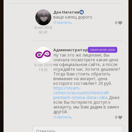
Дэн Негатив
ваще капец дорого
0
Ответить
8 окт 2018
02:47
Администратор
steam-center.store
Ну так это же лицензия, Вы
сначала посмотрите какая цена
на официальном сайте, а после
8 окт 2018
осуждайте нас. Хотите дешевле?
19:35
Тогда Вам стоить обратить
внимание на аккаунт, цена
которого составляет 29 руб.
https://steam-
center.ru/accounts/minecraft-
premium-smena-skina-i-nika
Даже
если Вы потеряете доступ к
аккаунту, мы Вам дадим в замен
другой.
0
Ответить