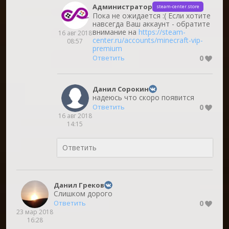
Администратор
steam-center.store
Пока не ожидается :( Если хотите
навсегда Ваш аккаунт - обратите
внимание на
https://steam-
16 авг 2018
center.ru/accounts/minecraft-vip-
08:57
premium
0
Ответить
Данил Сорокин
надеюсь что скоро появится
0
Ответить
16 авг 2018
14:15
Данил Греков
Слишком дорого
0
Ответить
23 мар 2018
16:28