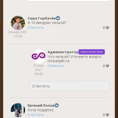
Саша Горбачёв
А 10 виндовс нельзя?
0
Ответить
24 мар 2021
13:05
Администратор
steam-center.store
Что нельзя? Уточните вопрос
пожалуйста.
25 мар
0
Ответить
2021
09:49
Евгений Попов
Хочу подарок)
0
Ответить