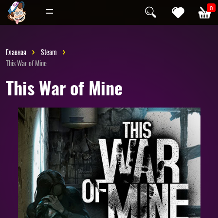
Инди
Хоррор
0
Главная
Steam
This War of Mine
This War of Mine