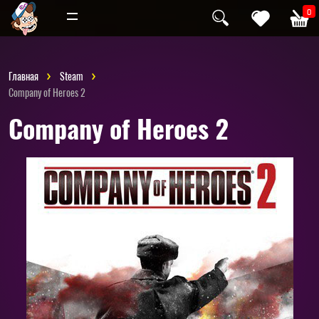
Инди
Хоррор
0
Главная
Steam
Company of Heroes 2
Company of Heroes 2