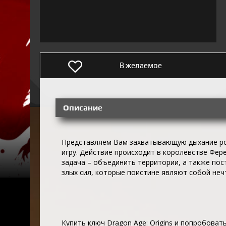
В желаемое
Описание
Представляем Вам захватывающую дыхание р
игру. Действие происходит в королевстве Фер
задача – объединить территории, а также пос
злых сил, которые поистине являют собой неч
Купить ключ Dragon Age: Origins и попробова