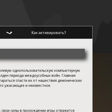
Как активировать?
олевую однопользовательскую компьютерную
елден периода междоусобных войн. Главная
тараться спасти их от нашествия демонических
то ужасающее и неизвестное.
ть свои силы в прохождении игры отважится