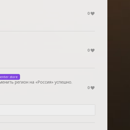
0
0
enter.store
енить регион на «Россия» успешно.
0