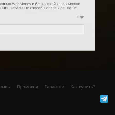
омощью WebMoney и банковской карты можно
ИИ. Остальные способы оплаты от нас не
0
зывы
Промокод
Гарантии
Как купить?