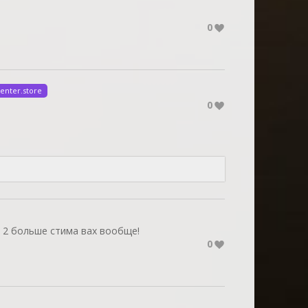
0
enter.store
0
в 2 больше стима вах вообще!
0