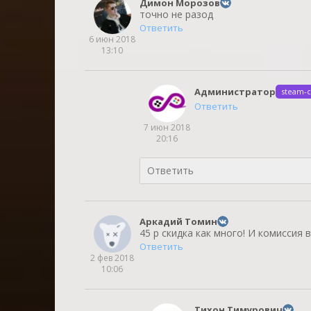
Димон Морозов
точно не разод
Ответить
6 июн 2018
13:10
Администратор
steam-c
Ответить
7 июн 2018
20:16
Аркадий Томин
45 р скидка как много! И комиссия 
Ответить
2 фев 2018
10:06
Тихон Тимурович