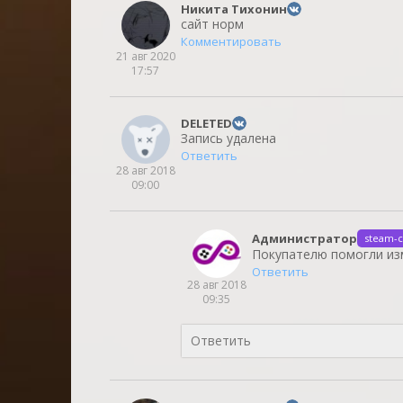
Никита Тихонин
сайт норм
Комментировать
21 авг 2020
17:57
DELETED
Запись удалена
Ответить
28 авг 2018
09:00
Администратор
steam-c
Покупателю помогли изм
Ответить
28 авг 2018
09:35