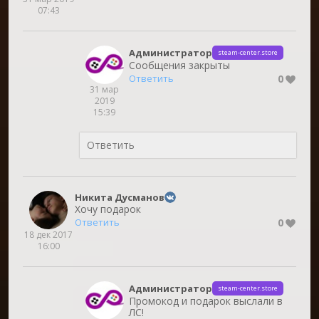
07:43
Администратор
steam-center.store
Сообщения закрыты
0
Ответить
31 мар
2019
15:39
Никита Дусманов
Хочу подарок
0
Ответить
18 дек 2017
16:00
Администратор
steam-center.store
Промокод и подарок выслали в
ЛС!