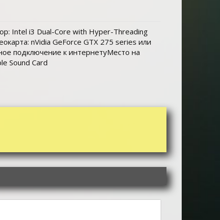
ор: Intel i3 Dual-Core with Hyper-Threading
окарта: nVidia GeForce GTX 275 series или
ное подключение к интернетуМесто на
ble Sound Card