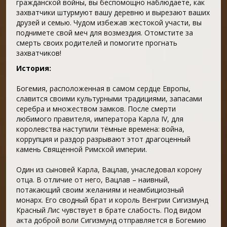
гражданской войны, вы беспомощно наблюдаете, как
захватчики штурмуют вашу деревню и вырезают ваших
друзей и семью. Чудом избежав жестокой участи, вы
поднимете свой меч для возмездия. Отомстите за
смерть своих родителей и помогите прогнать
захватчиков!
История:
Богемия, расположенная в самом сердце Европы,
славится своими культурными традициями, запасами
серебра и множеством замков. После смерти
любимого правителя, императора Карла IV, для
королевства наступили тёмные времена: война,
коррупция и раздор разрывают этот драгоценный
камень Священной Римской империи.
Один из сыновей Карла, Вацлав, унаследовал корону
отца. В отличие от него, Вацлав – наивный,
потакающий своим желаниям и неамбициозный
монарх. Его сводный брат и король Венгрии Сигизмунд
Красный Лис чувствует в брате слабость. Под видом
акта доброй воли Сигизмунд отправляется в Богемию