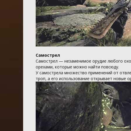
Самострел
Самострел — незаменимое орудие любого охо
орехами, которые можно найти повсюду.
У самострела множество применений от отвл
троп, а его использование открывает новые о