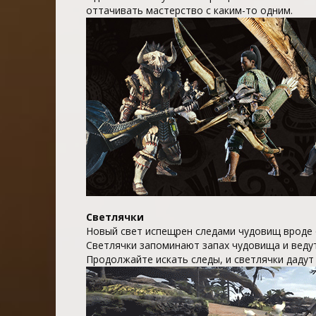
оттачивать мастерство с каким-то одним.
Светлячки
Новый свет испещрен следами чудовищ вроде 
Светлячки запоминают запах чудовища и веду
Продолжайте искать следы, и светлячки даду