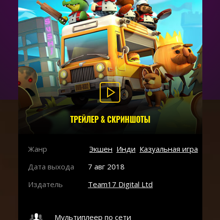
ТРЕЙЛЕР & СКРИНШОТЫ
Жанр
Экшен
Инди
Казуальная игра
Дата выхода
7 авг 2018
Издатель
Team17 Digital Ltd
Мультиплеер по сети