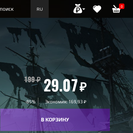
0
поиск
RU
EN
199
₽
29.07
₽
-85%
Экономия: 169,93 ₽
В КОРЗИНУ