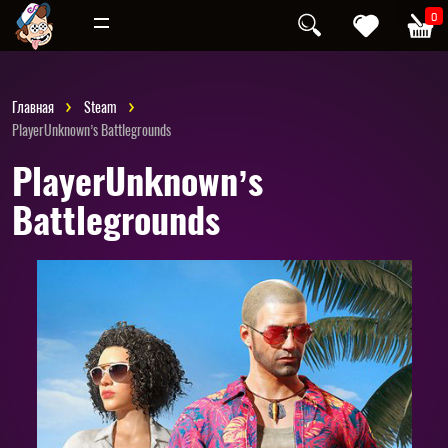
Инди
Хоррор
0
Главная
Steam
PlayerUnknown’s Battlegrounds
PlayerUnknown’s
Battlegrounds