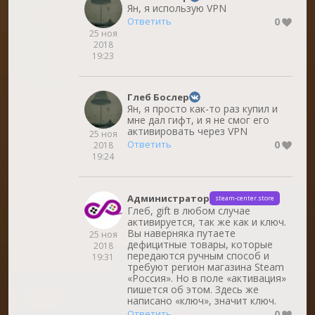
Ян, я использую VPN
0
Ответить
25 ноя
2018
19:23
Глеб Бослер
Ян, я просто как-то раз купил и
мне дал гифт, и я не смог его
активировать через VPN
25 ноя
0
Ответить
2018
19:24
Администратор
steam-center.store
Глеб, gift в любом случае
активируется, так же как и ключ.
Вы наверняка путаете
25 ноя
дефицитные товары, которые
2018
передаются ручным способ и
19:31
требуют регион магазина Steam
«Россия». Но в поле «активация»
пишется об этом. Здесь же
написано «ключ», значит ключ.
0
Ответить