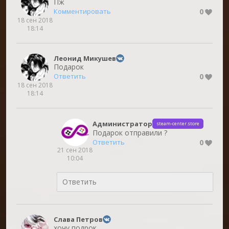
Пж
0
Комментировать
18 сен 2018
18:14
Леонид Микушев
Подарок
0
Ответить
18 сен 2018
18:14
Администратор
steam-center.store
Подарок отправили ?
0
Ответить
21 сен 2018
10:04
Слава Петров
хочу подрок