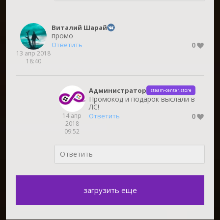
Виталий Шарай
промо
0
Ответить
13 апр 2018
18:40
Администратор
steam-center.store
Промокод и подарок выслали в
ЛС!
14 апр
0
Ответить
2018
09:52
загрузить еще