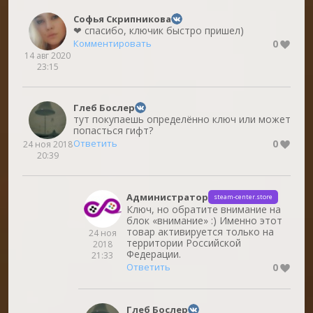
Софья Скрипникова
❤ спасибо, ключик быстро пришел)
0
Комментировать
14 авг 2020
23:15
Глеб Бослер
тут покупаешь определённо ключ или может
попасться гифт?
0
Ответить
24 ноя 2018
20:39
Администратор
steam-center.store
Ключ, но обратите внимание на
блок «внимание» :) Именно этот
товар активируется только на
24 ноя
территории Российской
2018
Федерации.
21:33
0
Ответить
Глеб Бослер