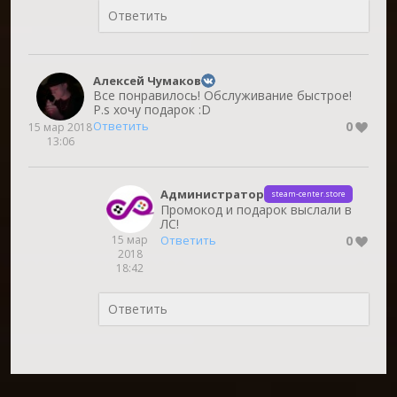
Алексей Чумаков
Все понравилось! Обслуживание быстрое!
P.s хочу подарок :D
0
Ответить
15 мар 2018
13:06
Администратор
steam-center.store
Промокод и подарок выслали в
ЛС!
15 мар
0
Ответить
2018
18:42