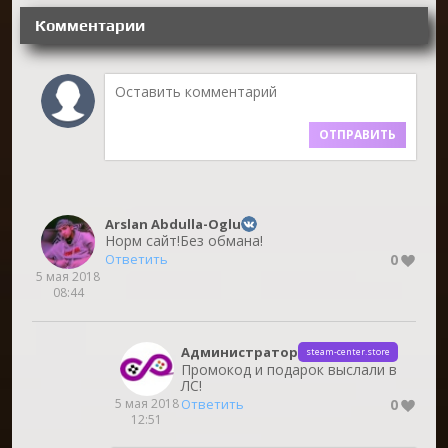
Комментарии
ОТПРАВИТЬ
Arslan Abdulla-Oglu
Норм сайт!Без обмана!
0
Ответить
5 мая 2018
08:44
Администратор
steam-center.store
Промокод и подарок выслали в
ЛС!
5 мая 2018
0
Ответить
12:51