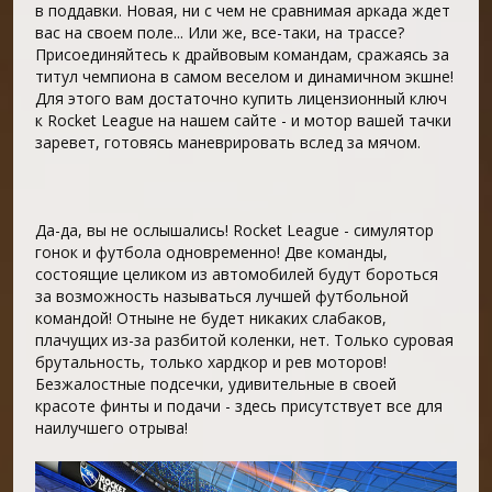
в поддавки. Новая, ни с чем не сравнимая аркада ждет
вас на своем поле... Или же, все-таки, на трассе?
Присоединяйтесь к драйвовым командам, сражаясь за
титул чемпиона в самом веселом и динамичном экшне!
Для этого вам достаточно купить лицензионный ключ
к Rocket League на нашем сайте - и мотор вашей тачки
заревет, готовясь маневрировать вслед за мячом.
Да-да, вы не ослышались! Rocket League - симулятор
гонок и футбола одновременно! Две команды,
состоящие целиком из автомобилей будут бороться
за возможность называться лучшей футбольной
командой! Отныне не будет никаких слабаков,
плачущих из-за разбитой коленки, нет. Только суровая
брутальность, только хардкор и рев моторов!
Безжалостные подсечки, удивительные в своей
красоте финты и подачи - здесь присутствует все для
наилучшего отрыва!