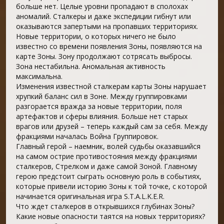
больше нет. Целые уровни пропадают в сполохах
аномалий. Сталкеры и даже экспедиции гибнут или
оказываются запертыми на пропавших территориях.
Новые территории, о которых ничего не было
известно со времени появления Зоны, появляются на
карте Зоны. Зону продолжают сотрясать выбросы.
Зона нестабильна. Аномальная активность
максимальна.
Изменения известной сталкерам карты Зоны нарушает
хрупкий баланс сил в Зоне. Между группировками
разгорается вражда за новые территории, поля
артефактов и сферы влияния. Больше нет старых
врагов или друзей – теперь каждый сам за себя. Между
фракциями началась Война Группировок.
Главный герой – наемник, волей судьбы оказавшийся
на самом острие противостояния между фракциями
сталкеров, Стрелком и даже самой Зоной. Главному
герою предстоит сыграть основную роль в событиях,
которые привели историю Зоны к той точке, с которой
начинается оригинальная игра S.T.A.L.K.E.R.
Что ждет сталкеров в открывшихся глубинах Зоны?
Какие новые опасности таятся на новых территориях?