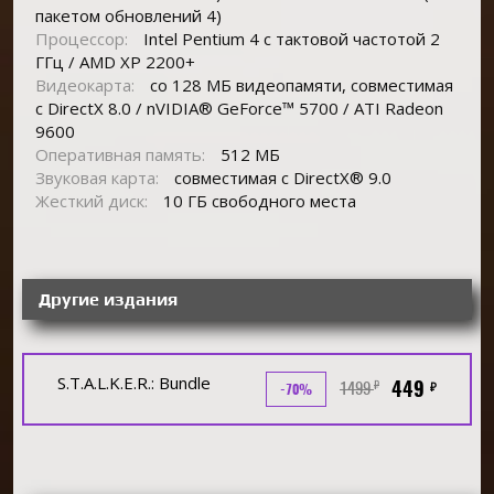
пакетом обновлений 4)
Процессор:
Intel Pentium 4 с тактовой частотой 2
ГГц / AMD XP 2200+
Видеокарта:
со 128 МБ видеопамяти, совместимая
с DirectX 8.0 / nVIDIA® GeForce™ 5700 / ATI Radeon
9600
Оперативная память:
512 МБ
Звуковая карта:
совместимая с DirectX® 9.0
Жесткий диск:
10 ГБ свободного места
Другие издания
S.T.A.L.K.E.R.: Bundle
449
1499
₽
₽
-70%