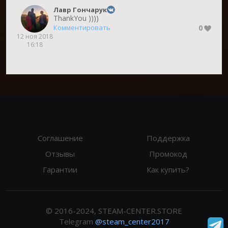
Лавр Гончарук
ThankYou ))))
0
Комментировать
12 ноя 2018
16:18
Соглашение
Поддержка
Отзывы
Промокод
Гарантии
Как купить?
© 2016-2024, STEAM-CENTER.STORE
Telegram
@steam_center2017