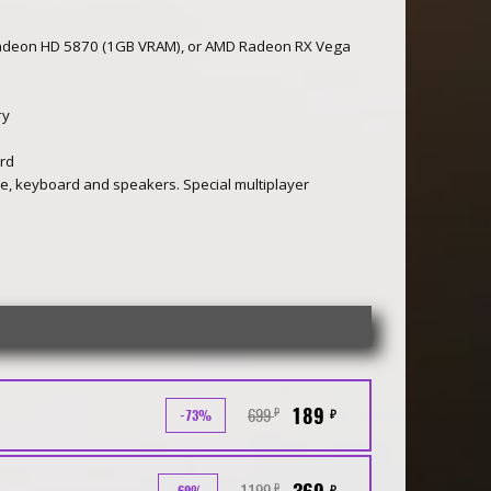
Radeon HD 5870 (1GB VRAM), or AMD Radeon RX Vega
ту
ard
e, keyboard and speakers. Special multiplayer
189
699
₽
₽
-73%
1199
₽
₽