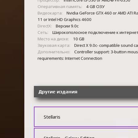
Процессор:
Intel iCore i3-530 or AMD® FX-6350
Оперативная память:
4 GB ОЗУ
Видеокарта:
Nvidia GeForce GTX 460 or AMD ATI 
11 or Intel HD Graphics 4600
DirectX:
Версии 9.0c
Сеть:
Широкополосное подключение к интерне
Место на диске:
10 GB
Звуковая карта:
Direct X 9.0c- compatible sound c
Дополнительно:
Controller support: 3-button mous
requirements: Internet Connection
Другие издания
Stellaris
Stellaris - Galaxy Edition