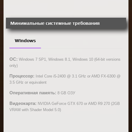
Минимальные системные требования
Windows
ОС:
Windows 7 SP1, Windows 8.1, Windows 10 (64-bit versions
only)
Процессор:
Intel Core i5-2400 @ 3.1 GHz or AMD FX-6300 @
3.5 GHz or equivalent
Оперативная память:
8 GB ОЗУ
Видеокарта:
NVIDIA GeForce GTX 670 or AMD R9 270 (2GB
VRAM with Shader Model 5.0)