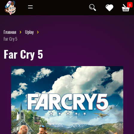
Инди
Хоррор
0
Главная
Uplay
Far Cry 5
Far Cry 5