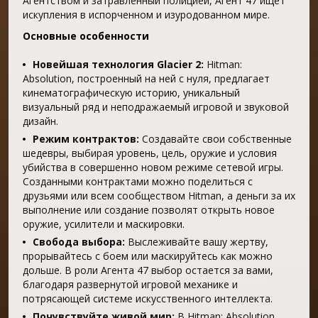
Агентством и затравленный полицией, Агент 47 ищет
искупления в испорченном и изуродованном мире.
Основные особенности
Новейшая технология Glacier 2:
Hitman:
Absolution, построенный на ней с нуля, предлагает
кинематографическую историю, уникальный
визуальный ряд и неподражаемый игровой и звуковой
дизайн.
Режим контрактов:
Создавайте свои собственные
шедевры, выбирая уровень, цель, оружие и условия
убийства в совершенно новом режиме сетевой игры.
Созданными контрактами можно поделиться с
друзьями или всем сообществом Hitman, а деньги за их
выполнение или создание позволят открыть новое
оружие, усилители и маскировки.
Свобода выбора:
Выслеживайте вашу жертву,
прорывайтесь с боем или маскируйтесь как можно
дольше. В роли Агента 47 выбор остается за вами,
благодаря развернутой игровой механике и
потрясающей системе искусственного интеллекта.
Почувствуйте живой мир:
В Hitman: Absolution