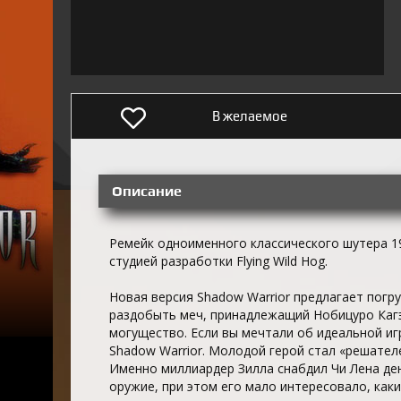
В желаемое
Описание
Ремейк одноименного классического шутера 19
студией разработки Flying Wild Hog.
Новая версия Shadow Warrior предлагает погру
раздобыть меч, принадлежащий Нобицуро Кагэ
могущество. Если вы мечтали об идеальной иг
Shadow Warrior. Молодой герой стал «решателем
Именно миллиардер Зилла снабдил Чи Лена де
оружие, при этом его мало интересовало, каки