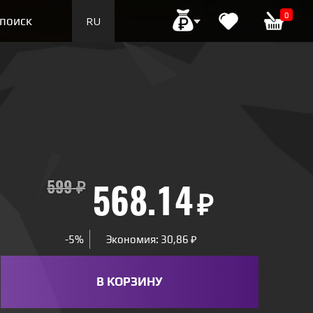
0
поиск
RU
EN
599
₽
568.14
₽
-5%
Экономия: 30,86 ₽
В КОРЗИНУ