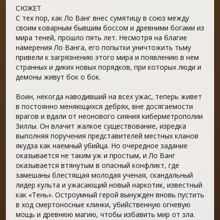
СЮЖЕТ
С тех пор, как Ло Ванг внес сумятицу в союз между
своим коварным бывшим боссом и древними богами из
мира теней, прошло пять лет. Несмотря на благие
намерения Ло Ванга, его попытки уничтожить тьму
привели к загрязнению этого мира и появлению в нем
странных и диких новых порядков, при которых люди и
демоны живут бок о бок.
Воин, некогда наводивший на всех ужас, теперь живет
в постоянно меняющихся дебрях, вне досягаемости
врагов и вдали от неонового сияния киберметрополии
Зиллы. Он влачит жалкое существование, изредка
выполняя поручения представителей местных кланов
якудза как наемный убийца. Но очередное задание
оказывается не таким уж и простым, и Ло Ванг
оказывается втянутым в опасный конфликт, где
замешаны блестящая молодая ученая, скандальный
лидер культа и ужасающий новый наркотик, известный
как «Тень». Остроумный герой вынужден вновь пустить
в ход смертоносные клинки, убийственную огневую
мощь и древнюю магию, чтобы избавить мир от зла.